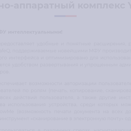
о-аппаратный комплекс Y
МФУ интеллектуальными!
редоставляет удобные и понятные расширения, 
afeQ, поддерживаемые новейшими МФУ производит
кого интерфейса и оптимизировано для использов
уется удобством развертывания и упрощенным адм
ров.
еспечивает возможности авторизации пользовател
вателей по ролям (печать, копирование, сканирован
 всех действий пользователя, а также другие инс
а использования устройства, среди которых мо
ollowMe (возможность печати документа на всех д
инструмент «сканирование в электронную почту» о
ользоваться в различных средах, насчитывающи