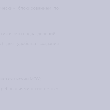
тическим блокированием по
тия и сети подразделений;
ы) для удобства создания
ваться тысячи МФУ;
 требованиями к системным