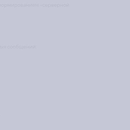
с формированием «серверной
ных сообщений.
: