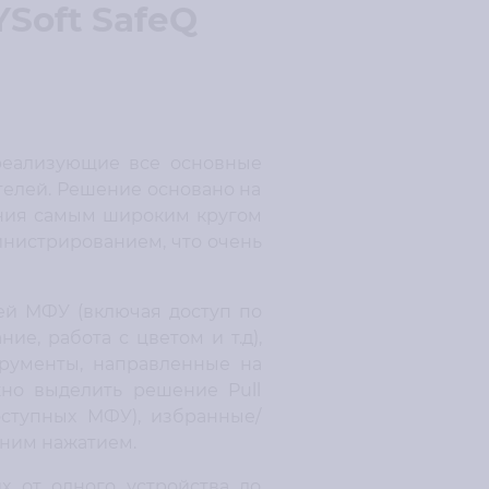
Soft SafeQ
реализующие все основные
елей. Решение основано на
ания самым широким кругом
инистрированием, что очень
ей МФУ (включая доступ по
ие, работа с цветом и т.д),
трументы, направленные на
жно выделить решение Pull
оступных МФУ), избранные/
дним нажатием.
х от одного устройства до