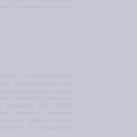
сах подразделений по всей
ений для печати является
ения централизации парка
ращения расходов на печать
ати составляет от 9 месяцев
ь продуктов YSoft SafeQ®
вое решение, изначально
в среде офисной печати.
опасность и повышенную