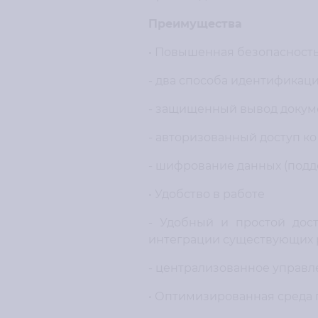
Преимущества
• Повышенная безопасность
- два способа идентификаци
- защищенный вывод докуме
- авторизованный доступ к
- шифрование данных (подде
• Удобство в работе
- Удобный и простой дос
интеграции существующих р
- централизованное управл
• Оптимизированная среда 