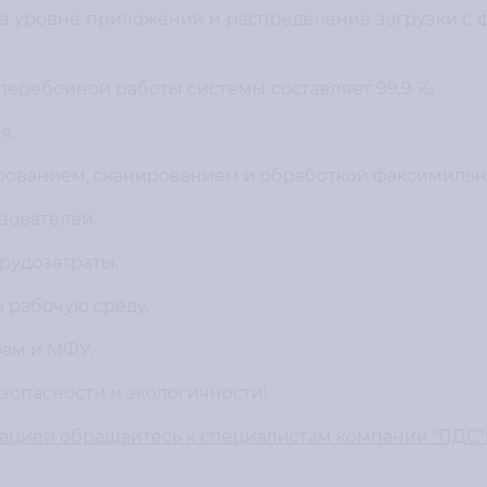
на уровне приложений и распределение загрузки 
сперебойной работы системы составляет 99,9 %;
я.
рованием, сканированием и обработкой факсимиль
зователей.
трудозатраты.
рабочую среду.
ам и МФУ.
зопасности и экологичности!
цией обращайтесь к специалистам компании "ЛДС"