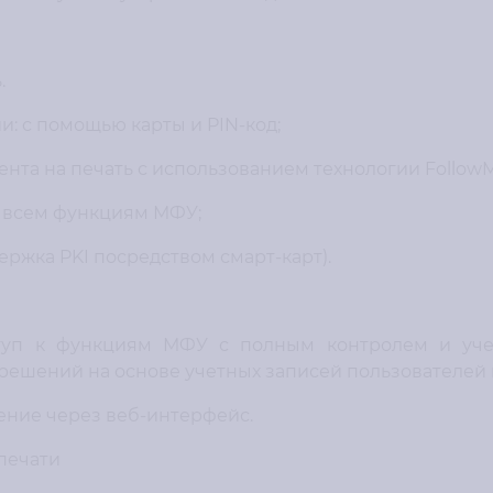
.
и: с помощью карты и PIN-код;
нта на печать с использованием технологии FollowM
о всем функциям МФУ;
ржка PKI посредством смарт-карт).
туп к функциям МФУ с полным контролем и уче
ешений на основе учетных записей пользователей 
ение через веб-интерфейс.
печати