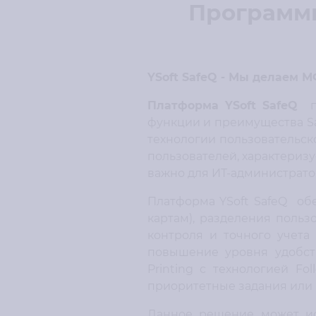
Программн
YSoft SafeQ - Мы делаем 
Платформа YSoft SafeQ
п
функции и преимущества S
технологии пользовательс
пользователей, характериз
важно для ИТ-администрато
Платформа YSoft SafeQ об
картам), разделения пользо
контроля и точного учета
повышение уровня удобств
Printing с технологией F
приоритетные задания или 
Данное решение может исп