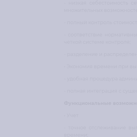
- низкая себестоимость с
множительных возможносте
- полный контроль стоимост
- соответствие нормативн
четкой системе контроля;
- разделение и распределен
• Экономия времени при в
- удобная процедура админ
- полная интеграция с сущ
Функциональные возможн
• Учет
- точное отслеживание вы
времени;