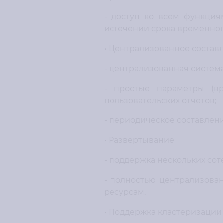
- доступ ко всем функция
истечении срока временног
• Централизованное состав
- централизованная систем
- простые параметры (вр
пользовательских отчетов;
- периодическое составлени
• Развертывание
- поддержка нескольких сот
- полностью централизова
ресурсам.
• Поддержка кластеризации