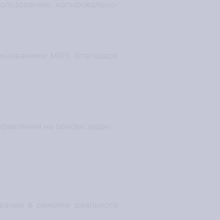
пользованию копировально-
льзованием МФУ, благодаря
равления на основе задач;
ования в режиме реального