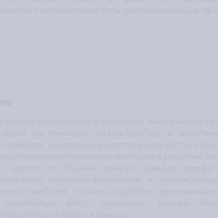
асштабе корпоративной сети, расположенных в офи
feQ
ретения компаниями и учебными заведениями реш
затрат на печатную инфраструктуру и обеспеч
Q позволяет компаниям и корпорациям достичь сок
период полной окупаемости инвестиций в решение печ
и зависит от объёма печати). Главный портфел
версальное многоплатформенное и мультибрендо
шения наиболее сложных проблем, возникающих 
я архитектура SafeQ гарантирует полную без
спользуемых устройств вывода.