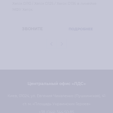
Xerox D110 / Xerox D125 / Xerox D136 в линейке
МФУ Xerox.
ЗВОНИТЕ
ПОДРОБНЕЕ
Центральный офис «ЛДС»
Киев, 01024, ул. Евгения Чикаленко (Пушкинская), 41
ст. м. «Площадь Украинских Героев»
+38 (044) 344-50-85