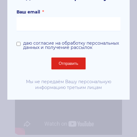
сократить расход чернил на 20% по
Ваш email
*
сравнению с конкурентами без потери
качества и увеличить скорость печати.
Компактные размеры позволят
вписаться в любой интерьер, новое
програмное обеспечение HP Designjet
даю согласие на обработку персональных
данных и получение рассылок
Click дает раскрыть все функции
широкоформатного принтера.
Отправить
Мы не передаём Вашу персональную
информацию третьим лицам