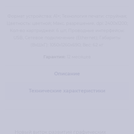
Формат устройства: A1+; Технология печати: cтруйная;
Цветность: цветной; Макс. разрешение, dpi: 2400x1200;
Кол-во картриджей: 6 шт; Проводные интерфейсы:
USB, Сетевое подключение (Ethernet); Габариты
(ВхШхГ): 1050х1260х690; Вес: 62 кг
Гарантия:
12 месяцев
Описание
Технические характеристики
Новый виток развития графических