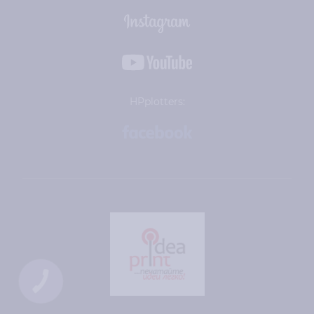
HPplotters:
КНОПКА
СВЯЗИ