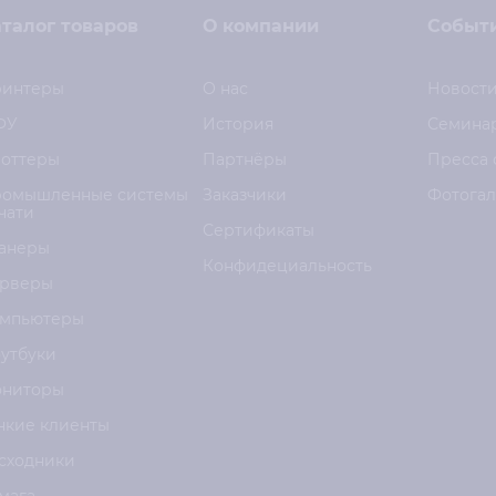
талог товаров
О компании
Событ
интеры
О нас
Новост
ФУ
История
Семина
оттеры
Партнёры
Пресса 
омышленные системы
Заказчики
Фотога
чати
Сертификаты
анеры
Конфидециальность
рверы
мпьютеры
утбуки
ниторы
нкие клиенты
сходники