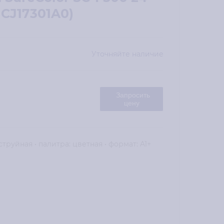
1CJ17301A0)
Уточняйте наличие
Запросить
цену
струйная • палитра: цветная • формат: A1+