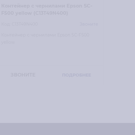
Контейнер с чернилами Epson SC-
Конте
F500 yellow (C13T49N400)
F500 
Код: C13T49N400
Звоните
Код: C
Контейнер с чернилами Epson SC-F500
Контей
yellow
magent
ЗВОНИТЕ
ЗВ
ПОДРОБНЕЕ