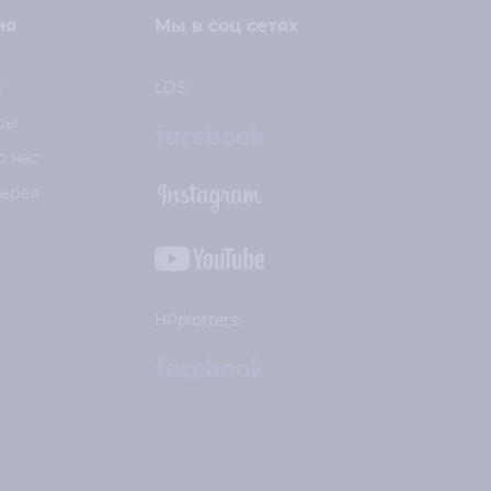
ия
Мы в соц сетях
и
LDS:
ры
о нас
лерея
HPplotters: