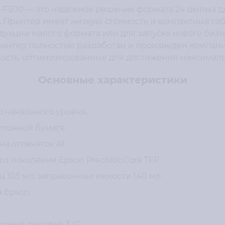
C-F500 — это надежное решение формата 24 дюйма д
 Принтер имеет низкую стоимость и компактные габ
дукции малого формата или для запуска нового биз
интер полностью разработан и произведен компание
жность, оптимизированные для достижения максимал
Основные характеристики
начального уровня.
улонной бумаге.
на отпечаток А1.
о поколения Epson PrecisionCore TFP.
 105 мл, заправочные емкости 140 мл.
 Epson.
рный дисплей 3,4”.