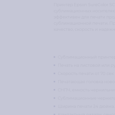
Принтер Epson SureColor S
сублимационных носителях.
эффективен для печати про
сублимационной печати. Пр
качество, скорость и наде
Сублимационный принтер 
Печать на листовой или р
Скорость печати от 70 сек 
Печатающая головка новог
СНПЧ, емкость чернильниц
Сублимационные чернила
Ширина печати 24 дюйма.
Компактный дизайн, сенсо