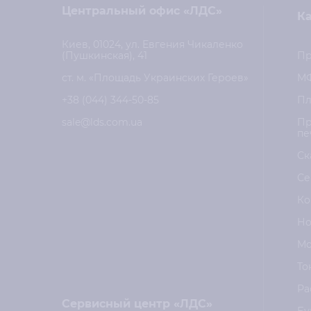
Центральный офис «ЛДС»
Ка
Киев, 01024, ул. Евгения Чикаленко
(Пушкинская), 41
Пр
ст. м. «Площадь Украинских Героев»
М
+38 (044) 344-50-85
Пл
sale@lds.com.ua
Пр
пе
Ск
Се
Ко
Но
Мо
То
Ра
Сервисный центр «ЛДС»