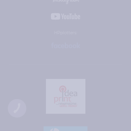
HPplotters:
КНОПКА
СВЯЗИ