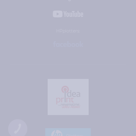
HPplotters:
КНОПКА
СВЯЗИ