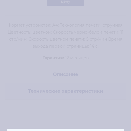
цену
Формат устройства: A4; Технология печати: струйная;
Цветность: цветной; Скорость черно-белой печати: 11
стр/мин; Скорость цветной печати: 5 стр/мин Время
выхода первой страницы: 14 с;
Гарантия:
12 месяцев
Описание
Технические характеристики