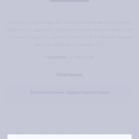
Формат устройства: A4; Технология печати: струйная;
Цветность: цветной; Скорость черно-белой печати: 24
стр/мин; Скорость цветной печати: 15.5 стр/мин Время
выхода первой страницы: 7 с;
Гарантия:
12 месяцев
Описание
Технические характеристики
Формат устройства: A4; Технология