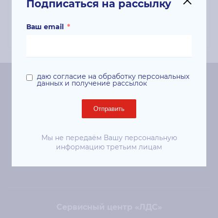
Подписаться на рассылку
190000 страниц; Для моделей: Color
550/560;
Ваш email
*
даю согласие на обработку персональных
данных и получение рассылок
Центральный офис «ЛДС»
Отправить
Киев, 01024, ул. Евгения Чикаленко (Пушкинская), 41
ст. м. «Площадь Украинских Героев»
Мы не передаём Вашу персональную
+38 (044) 344-50-85
информацию третьим лицам
sale@lds.com.ua
Сервисный центр «ЛДС»