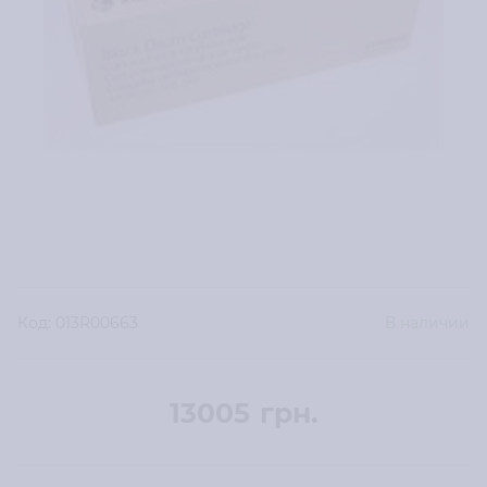
Код:
013R00663
В наличии
13005
грн.