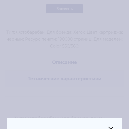
Заказать
Тип: Фотобарабан; Для бренда: Xerox; Цвет картриджа:
черный; Ресурс печати: 190000 страниц; Для моделей:
Color 550/560;
Описание
Технические характеристики
Тип: Фотобарабан; Для бренда: Xerox;
Цвет картриджа: черный; Ресурс печати: