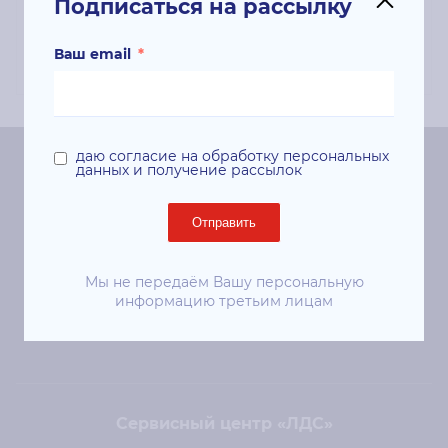
Подписаться на рассылку
Цвет картриджа: черный; Ресурс печати:
373000 страниц; Для моделей: C75, J75;
Ваш email
*
даю согласие на обработку персональных
данных и получение рассылок
Центральный офис «ЛДС»
Отправить
Киев, 01024, ул. Евгения Чикаленко (Пушкинская), 41
ст. м. «Площадь Украинских Героев»
Мы не передаём Вашу персональную
+38 (044) 344-50-85
информацию третьим лицам
sale@lds.com.ua
Сервисный центр «ЛДС»