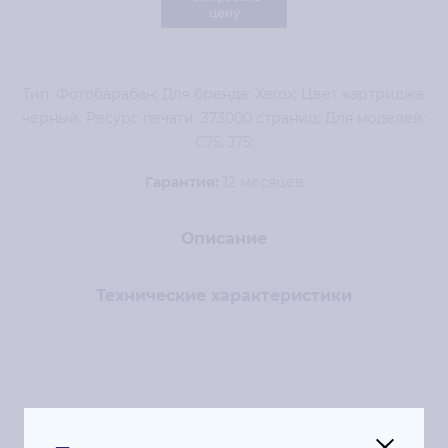
цену
Тип: Фотобарабан; Для бренда: Xerox; Цвет картриджа:
черный; Ресурс печати: 373000 страниц; Для моделей:
C75, J75;
Гарантия:
12 месяцев
Описание
Технические характеристики
Тип: Фотобарабан; Для бренда: Xerox;