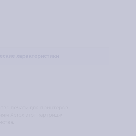
еские характеристики
тво печати для принтеров
иям Xerox этот картридж
йства.