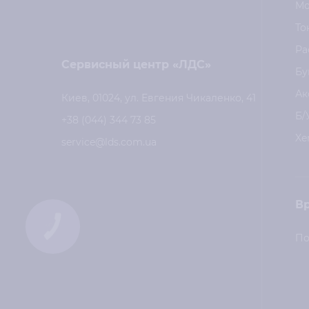
Мо
То
Ра
Сервисный центр «ЛДС»
Бу
Ак
Киев, 01024, ул. Евгения Чикаленко, 41
Б/
+38 (044) 344 73 85
Xe
service@lds.com.ua
В
КНОПКА
СВЯЗИ
По