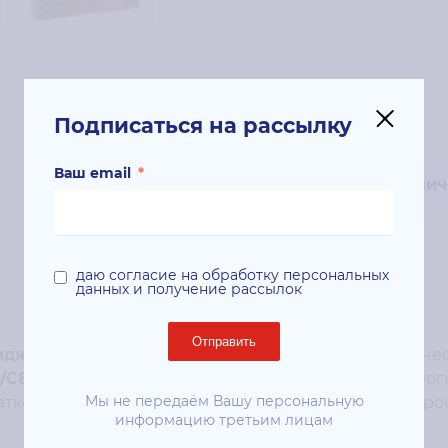
Подписаться на рассылку
Ваш email
*
Технич
даю согласие на обработку персональных
данных и получение рассылок
Отправить
идж Xerox 013R00681
обеспечивает стабильное качес
5/C8145/C8155/C8170
. Благодаря передовым технолог
Мы не передаём Вашу персональную
атков, долговечность и бесперебойную работу устро
информацию третьим лицам