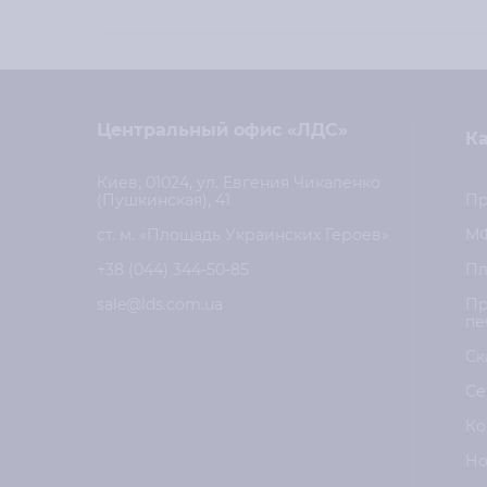
Центральный офис «ЛДС»
Ка
Киев, 01024, ул. Евгения Чикаленко
(Пушкинская), 41
Пр
ст. м. «Площадь Украинских Героев»
М
+38 (044) 344-50-85
Пл
sale@lds.com.ua
Пр
пе
Ск
Се
Ко
Но