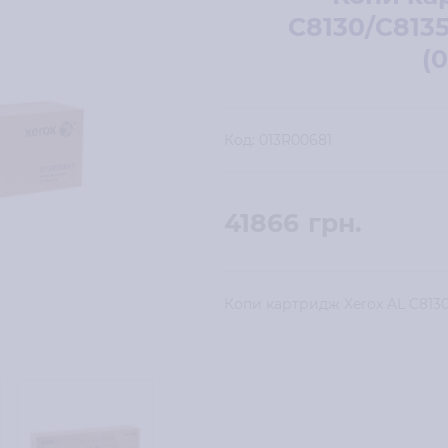
C8130/C813
(
Код:
013R00681
41866
грн.
Копи картридж Xerox AL C8130