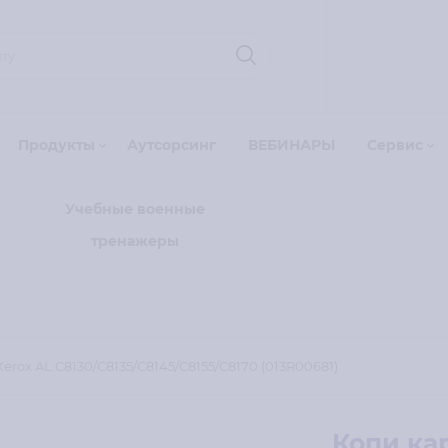
Продукты
Аутсорсинг
ВЕБИНАРЫ
Сервис
Учебные военные
тренажеры
rox AL C8130/C8135/C8145/C8155/C8170 (013R00681)
Копи ка