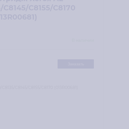
5/C8145/C8155/C8170
013R00681)
В наличии
Заказать
/C8135/C8145/C8155/C8170 (013R00681)