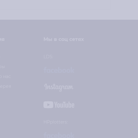
ия
Мы в соц сетях
и
LDS:
ры
о нас
лерея
HPplotters: