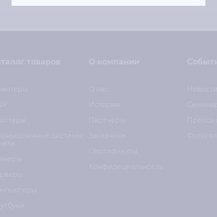
талог товаров
О компании
Событ
интеры
О нас
Новост
ФУ
История
Семина
оттеры
Партнёры
Пресса 
омышленные системы
Заказчики
Фотога
чати
Сертификаты
анеры
Конфидециальность
рверы
мпьютеры
утбуки