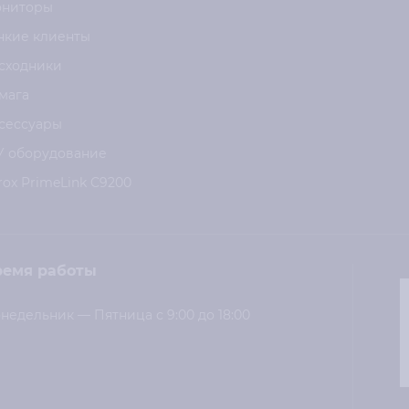
ниторы
нкие клиенты
сходники
мага
сессуары
У оборудование
rox PrimeLink C9200
ремя работы
недельник — Пятница с 9:00 до 18:00