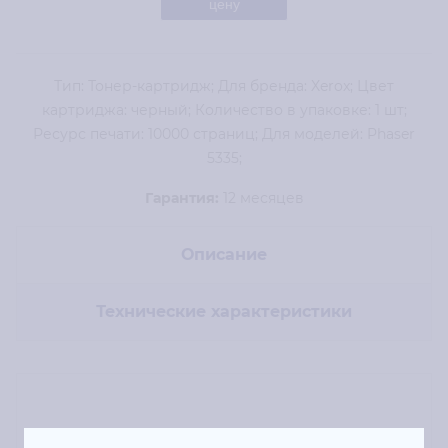
цену
Тип: Тонер-картридж; Для бренда: Xerox; Цвет
картриджа: черный; Количество в упаковке: 1 шт;
Ресурс печати: 10000 страниц; Для моделей: Phaser
5335;
Гарантия:
12 месяцев
Описание
Технические характеристики