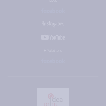
LDS:
HPplotters: