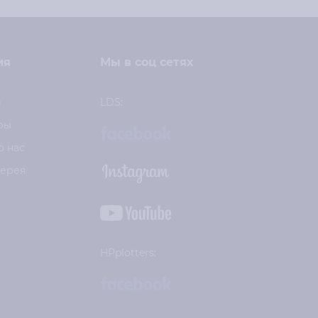
ия
Мы в соц сетях
и
LDS:
ры
о нас
лерея
HPplotters: