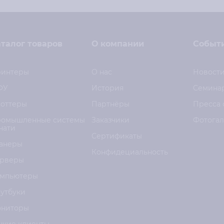
талог товаров
О компании
Событ
интеры
О нас
Новост
ФУ
История
Семина
оттеры
Партнёры
Пресса 
омышленные системы
Заказчики
Фотога
чати
Сертификаты
анеры
Конфидециальность
рверы
мпьютеры
утбуки
ниторы