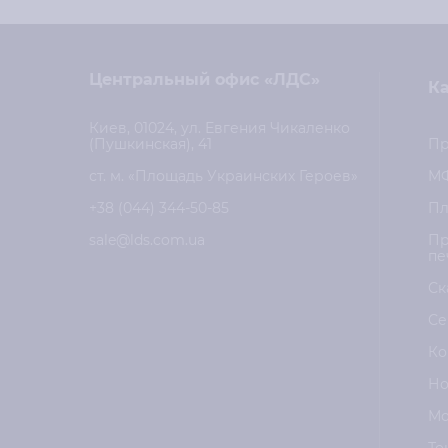
Центральный офис «ЛДС»
Ка
Киев, 01024, ул. Евгения Чикаленко
(Пушкинская), 41
Пр
ст. м. «Площадь Украинских Героев»
М
+38 (044) 344-50-85
Пл
sale@lds.com.ua
Пр
пе
Ск
Се
Ко
Но
Мо