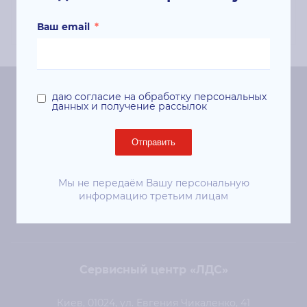
страниц;
Ваш email
*
даю согласие на обработку персональных
Центральный офис «ЛДС»
данных и получение рассылок
Киев, 01024, ул. Евгения Чикаленко (Пушкинская), 41
Отправить
ст. м. «Площадь Украинских Героев»
+38 (044) 344-50-85
Мы не передаём Вашу персональную
информацию третьим лицам
sale@lds.com.ua
Сервисный центр «ЛДС»
Киев, 01024, ул. Евгения Чикаленко, 41