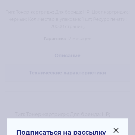
Тип: Тонер-картридж; Для бренда: HP; Цвет картриджа:
черный; Количество в упаковке: 1 шт; Ресурс печати:
20000 страниц;
Гарантия:
12 месяцев
Описание
Технические характеристики
Тип: Тонер-картридж; Для бренда: HP;
Цвет картриджа: черный; Количество в
упаковке: 1 шт; Ресурс печати: 20000
Подписаться на рассылку