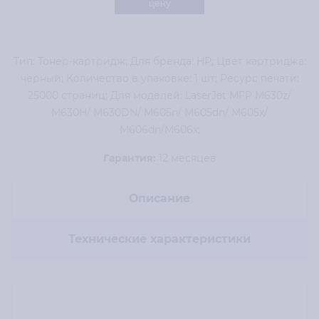
цену
Тип: Тонер-картридж; Для бренда: HP; Цвет картриджа:
черный; Количество в упаковке: 1 шт; Ресурс печати:
25000 страниц; Для моделей: LaserJet MFP M630z/
M630H/ M630DN/ M605n/ M605dn/ M605x/
M606dn/M606x;
Гарантия:
12 месяцев
Описание
Технические характеристики