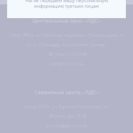
Мы не передаём Вашу персональную
информацию третьим лицам
Центральный офис «ЛДС»
Киев, 01024, ул. Евгения Чикаленко (Пушкинская), 41
ст. м. «Площадь Украинских Героев»
+38 (044) 344-50-85
sale@lds.com.ua
Сервисный центр «ЛДС»
Киев, 01024, ул. Евгения Чикаленко, 41
+38 (044) 344 73 85
service@lds.com.ua