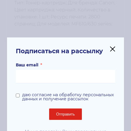
Тип: Тонер-картридж; Для бренда: Canon;
Цвет картриджа: черный; Количество в
упаковке: 1 шт; Ресурс печати: 2800
страниц; Для моделей: MF610/630 series;
Подписаться на рассылку
Сопутствующие
Ваш email
*
продукты
даю согласие на обработку персональных
данных и получение рассылок
Отправить