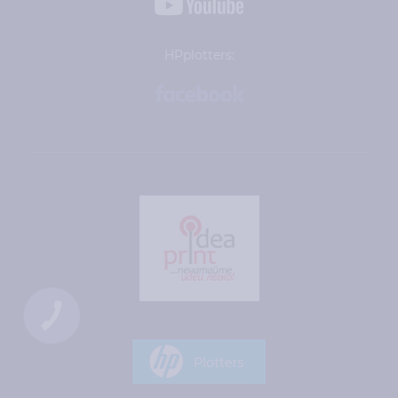
HPplotters:
КНОПКА
СВЯЗИ