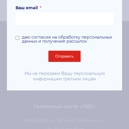
Ваш email
*
Центральный офис «ЛДС»
даю согласие на обработку персональных
данных и получение рассылок
Киев, 01024, ул. Евгения Чикаленко (Пушкинская), 41
Отправить
ст. м. «Площадь Украинских Героев»
+38 (044) 344-50-85
Мы не передаём Вашу персональную
sale@lds.com.ua
информацию третьим лицам
Сервисный центр «ЛДС»
Киев, 01024, ул. Евгения Чикаленко, 41