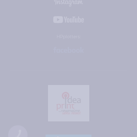
HPplotters:
КНОПКА
СВЯЗИ