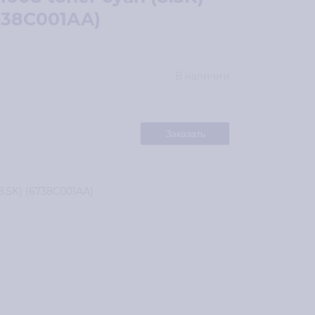
738C001AA)
В наличии
Заказать
8.5K) (6738C001AA)