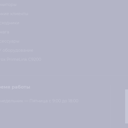
ниторы
нкие клиенты
сходники
мага
сессуары
У оборудование
rox PrimeLink C9200
ремя работы
недельник — Пятница с 9:00 до 18:00