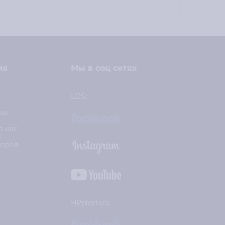
ия
Мы в соц сетях
и
LDS:
ры
о нас
лерея
HPplotters: