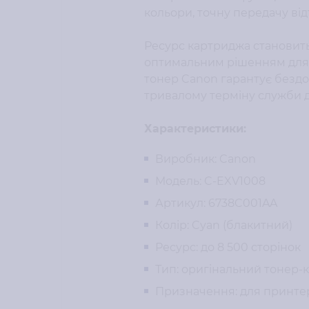
кольори, точну передачу від
Ресурс картриджа становить
оптимальним рішенням для о
тонер Canon гарантує бездог
тривалому терміну служби д
Характеристики:
Виробник: Canon
Модель: C-EXV1008
Артикул: 6738C001AA
Колір: Cyan (блакитний)
Ресурс: до 8 500 сторінок
Тип: оригінальний тонер-
Призначення: для принтер