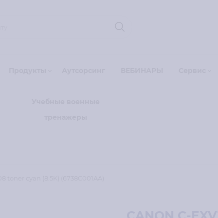
Продукты
Аутсорсинг
ВЕБИНАРЫ
Сервис
Учебные военные
тренажеры
toner cyan (8.5K) (6738C001AA)
CANON C-EXV1