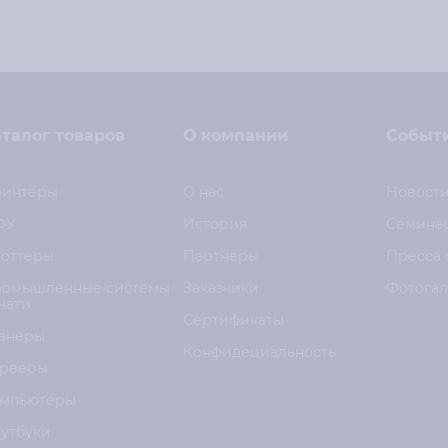
талог товаров
О компании
Событ
интеры
О нас
Новост
ФУ
История
Семина
оттеры
Партнёры
Пресса 
омышленные системы
Заказчики
Фотога
чати
Сертификаты
анеры
Конфидециальность
рверы
мпьютеры
утбуки