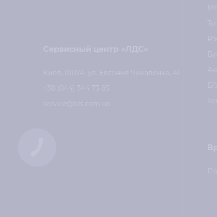
Мо
То
Ра
Сервисный центр «ЛДС»
Бу
Ак
Киев, 01024, ул. Евгения Чикаленко, 41
Б/
+38 (044) 344 73 85
Xe
service@lds.com.ua
В
КНОПКА
СВЯЗИ
По