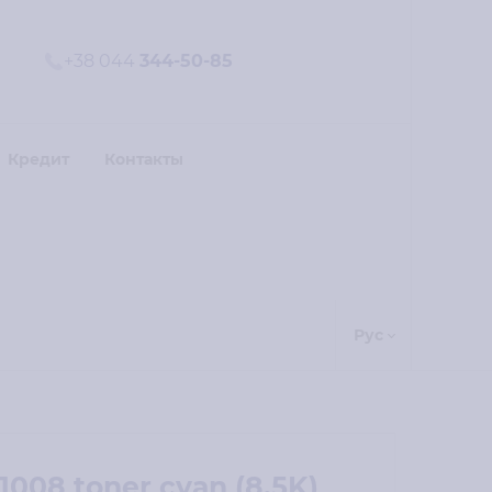
+38 044
344-50-85
Кредит
Контакты
Рус
008 toner cyan (8.5K)