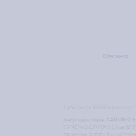
Описание
CANON C-EXV1008 toner cyan 
онер-картридж CANON C-EX
CANON C-EXV1008 Cyan (673
лазерних багатофункціональ