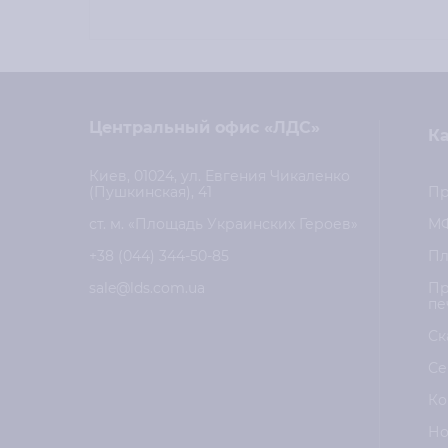
Центральный офис «ЛДС»
Ка
Киев, 01024, ул. Евгения Чикаленко
(Пушкинская), 41
Пр
ст. м. «Площадь Украинских Героев»
М
+38 (044) 344-50-85
Пл
sale@lds.com.ua
Пр
пе
Ск
Се
Ко
Но