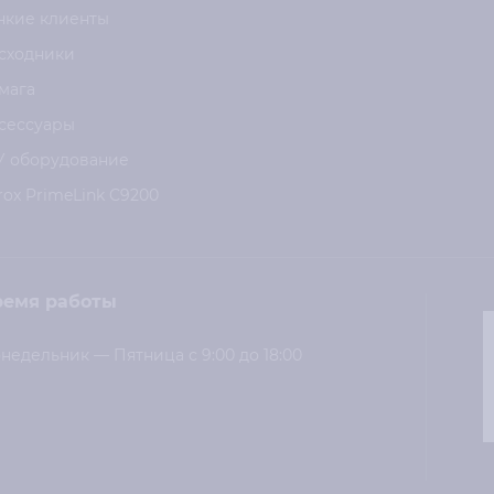
нкие клиенты
сходники
мага
сессуары
У оборудование
rox PrimeLink C9200
ремя работы
недельник — Пятница с 9:00 до 18:00