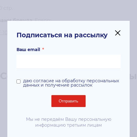
0 стр.
вами бренда
: Epson;
F-100W
;
Подписаться на рассылку
Ваш email
*
Сопутствующие продукты
даю согласие на обработку персональных
данных и получение рассылок
Отправить
Мы не передаём Вашу персональную
информацию третьим лицам