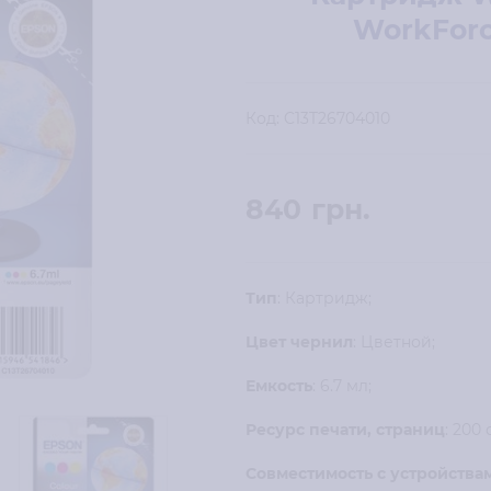
WorkForc
Код:
C13T26704010
840
грн.
Тип
: Картридж;
Цвет чернил
: Цветной;
Емкость
: 6.7 мл;
Ресурс печати, страниц
: 200 
Совместимость с устройства