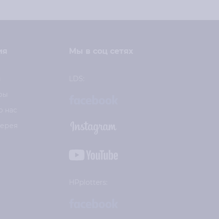
ия
Мы в соц сетях
и
LDS:
ры
о нас
лерея
HPplotters: