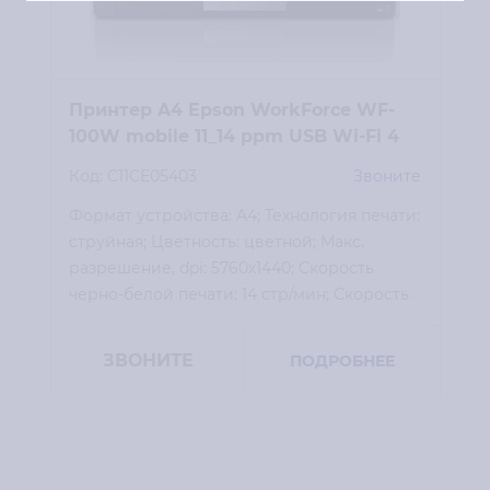
Принтер A4 Epson WorkForce WF-
100W mobile 11_14 ppm USB Wi-Fi 4
inks Pigment :: C11CE05403
Код: C11CE05403
Звоните
Формат устройства: A4; Технология печати:
cтруйная; Цветность: цветной; Макс.
разрешение, dpi: 5760х1440; Cкорость
черно-белой печати: 14 стр/мин; Cкорость
цветной печати: 11 стр/мин; Кол-во
картриджей: 2 шт; Проводные
ЗВОНИТЕ
ПОДРОБНЕЕ
интерфейсы: USB; Габариты (ВхШхГ):
309х154х61; Вес: 1.6 кг