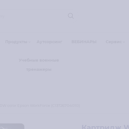
Продукты
Аутсорсинг
ВЕБИНАРЫ
Сервис
Учебные военные
тренажеры
W color Epson WorkForce (C13T26704010)
Картридж W