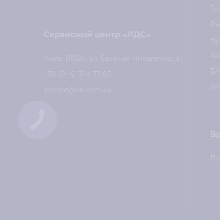
То
Ра
Сервисный центр «ЛДС»
Бу
Ак
Киев, 01024, ул. Евгения Чикаленко, 41
Б/
+38 (044) 344 73 85
Xe
service@lds.com.ua
В
По