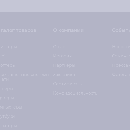
талог товаров
О компании
Событ
интеры
О нас
Новост
ФУ
История
Семина
оттеры
Партнёры
Пресса 
омышленные системы
Заказчики
Фотога
чати
Сертификаты
анеры
Конфидециальность
рверы
мпьютеры
утбуки
ниторы