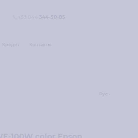
+38 044
344-50-85
Кредит
Контакты
Рус
F-100W color Epson