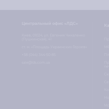
Центральный офис «ЛДС»
Ка
Киев, 01024, ул. Евгения Чикаленко
(Пушкинская), 41
Пр
ст. м. «Площадь Украинских Героев»
М
+38 (044) 344-50-85
Пл
sale@lds.com.ua
Пр
пе
Ск
Се
Ко
Но
Мо