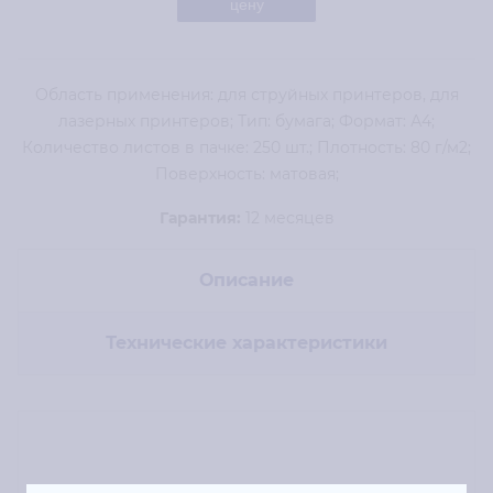
цену
Область применения: для струйных принтеров, для
лазерных принтеров; Тип: бумага; Формат: А4;
Количество листов в пачке: 250 шт.; Плотность: 80 г/м2;
Поверхность: матовая;
Гарантия:
12 месяцев
Описание
Технические характеристики