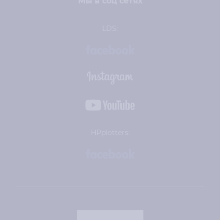
Мы в соц сетях
LDS:
HPplotters: