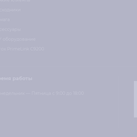
нкие клиенты
сходники
мага
сессуары
У оборудование
rox PrimeLink C9200
ремя работы
недельник — Пятница с 9:00 до 18:00