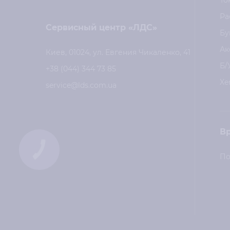
То
Ра
Сервисный центр «ЛДС»
Бу
Ак
Киев, 01024, ул. Евгения Чикаленко, 41
Б/
+38 (044) 344 73 85
Xe
service@lds.com.ua
В
КНОПКА
СВЯЗИ
По