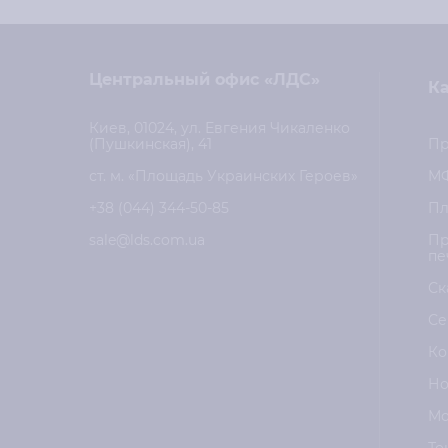
Центральный офис «ЛДС»
Ка
Киев, 01024, ул. Евгения Чикаленко
(Пушкинская), 41
Пр
ст. м. «Площадь Украинских Героев»
М
+38 (044) 344-50-85
Пл
sale@lds.com.ua
Пр
пе
Ск
Се
Ко
Но
Мо