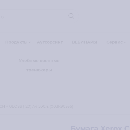
Продукты
Аутсорсинг
ВЕБИНАРЫ
Сервис
Учебные военные
тренажеры
H + GLOSS (120) A4 500л. (003R90336)
Бумага Xerox C