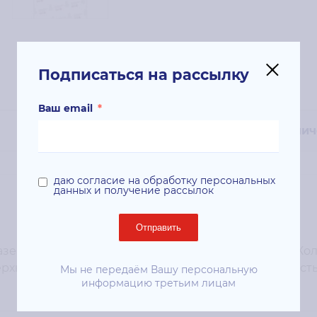
Подписаться на рассылку
Ваш email
*
Технич
даю согласие на обработку персональных
данных и получение рассылок
Отправить
зерных принтеров; Тип: фотобумага; Формат: А4; Кол
оверхность: глянцевая; Дополнительно: непрозрачность
Мы не передаём Вашу персональную
информацию третьим лицам