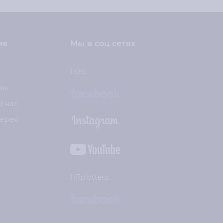
ия
Мы в соц сетях
и
LDS:
ры
о нас
лерея
HPplotters: