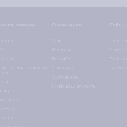
талог товаров
О компании
Событ
интеры
О нас
Новост
ФУ
История
Семина
оттеры
Партнёры
Пресса 
омышленные системы
Заказчики
Фотога
чати
Сертификаты
анеры
Конфидециальность
рверы
мпьютеры
утбуки
ниторы