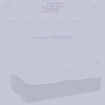
Рус
Главная
Продукты
Сканеры
Avision FB6380E
Avision FB6380E