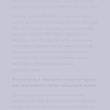
обладнаний матрицею CCD з оптичною
роздільною здатністю 600 точок на дюйм.
Сканер може обробити у високій якості
книги формату A3 зі швидкістю 2 секунди
при 300 точках на дюйм у кольоровому
режимі. Avision FB6380E є ідеальним
вибором для професіоналів, які мають
сканувати документи великих розмірів.
Серед цих професіоналів є інженери-
механіки або проектувальники, яким
необхідно обробляти технічну
документацію.
Платформа з переднім похилим краєм
дає можливість легко сканувати книги.
З інноваційною та запатентованою
передньою платформою Avision FB6380E
дозволяє Вам легко сканувати книги та