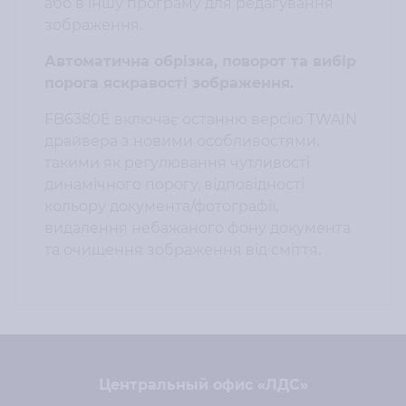
або в іншу програму для редагування
зображення.
Автоматична обрізка, поворот та вибір
порога яскравості зображення.
FB6380E включає останню версію TWAIN
драйвера з новими особливостями,
такими як регулювання чутливості
динамічного порогу, відповідності
кольору документа/фотографії,
видалення небажаного фону документа
та очищення зображення від сміття.
Центральный офис «ЛДС»