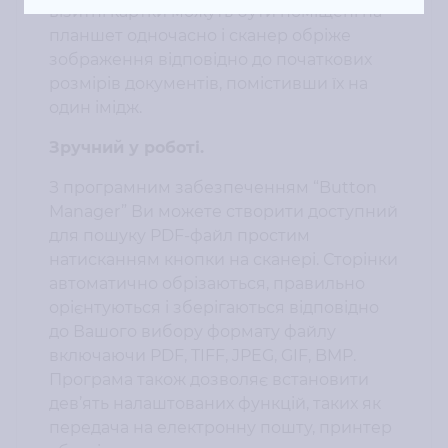
візитні картки можуть бути поміщені на
планшет одночасно і сканер обріже
зображення відповідно до початкових
розмірів документів, помістивши їх на
один імідж.
Зручний у роботі.
З програмним забезпеченням “Button
Manager” Ви можете створити доступний
для пошуку PDF-файл простим
натисканням кнопки на сканері. Сторінки
автоматично обрізаються, правильно
орієнтуються і зберігаються відповідно
до Вашого вибору формату файлу
включаючи PDF, TIFF, JPEG, GIF, BMP.
Програма також дозволяє встановити
дев’ять налаштованих функцій, таких як
передача на електронну пошту, принтер