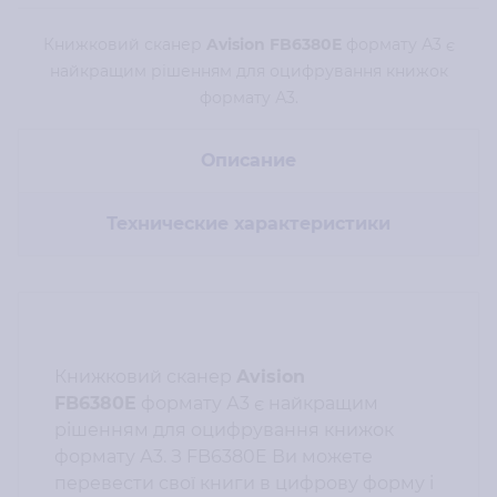
Книжковий сканер
Avision FB6380E
формату А3 є
найкращим рішенням для оцифрування книжок
формату А3.
Описание
Технические характеристики
Книжковий сканер
Avision
FB6380E
формату А3 є найкращим
рішенням для оцифрування книжок
формату А3. З FB6380E Ви можете
перевести свої книги в цифрову форму і