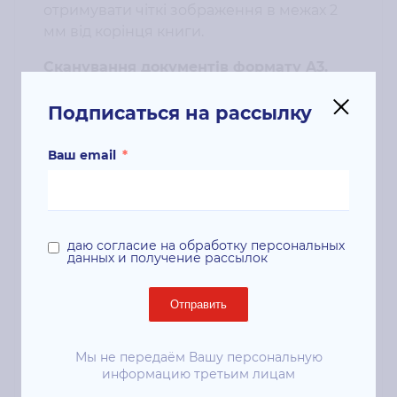
отримувати чіткі зображення в межах 2
мм від корінця книги.
Сканування документів формату A3.
FB6380E сканує документи до формату
Подписаться на рассылку
A3. Основний компонент обробки
зображення – CCD, з оптичною
Ваш email
*
роздільною здатністю 600 точок на дюйм,
дозволяє передати зображення в
чудовій якості, відповідаючи
найсуворішим вимогам професіоналів.
даю согласие на обработку персональных
данных и получение рассылок
Автоматична обрізка кількох
зображень.
Отправить
Сканер оснащений зручною
функціональною особливістю.
Мы не передаём Вашу персональную
Документи різних розмірів, такі як
информацию третьим лицам
фотографії, посвідчення особи або