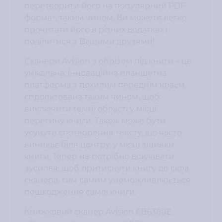
перетворити його на популярний PDF
формат, таким чином, Ви можете легко
прочитати його в різних додатках і
поділитися з Вашими друзями!
Сканери Avision з обрізом під книги – це
унікальна, інноваційна планшетна
платформа з похилим переднім краєм,
спроектована таким чином, щоб
виключити темні області у місці
перегину книги. Також може бути
усунуте спотворення тексту, що часто
виникає біля центру, у місці зшивки
книги. Тепер не потрібно докладати
зусилля, щоб притиснути книгу до скла
сканера, тим самим унеможливлюється
пошкодження самої книги.
Книжковий сканер Avision FB6380E