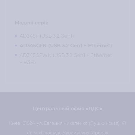
Моделі серії:
AD345F (USB 3.2 Gen1)
AD345GFN (USB 3.2 Gen1 + Ethernet)
AD345GFWN (USB 3.2 Gen1 + Ethernet
+ WiFi)
Центральный офис «ЛДС»
Киев, 01024, ул. Евгения Чикаленко (Пушкинская), 41
ст. м. «Площадь Украинских Героев»