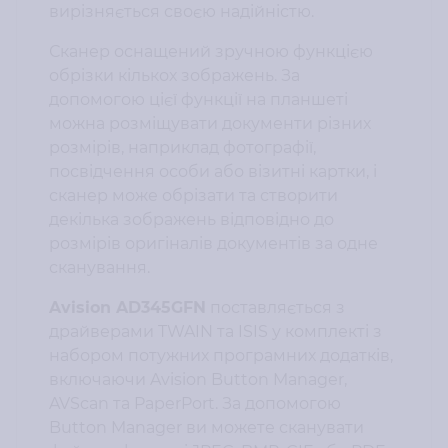
вирізняється своєю надійністю.
Сканер оснащений зручною функцією
обрізки кількох зображень. За
допомогою цієї функції на планшеті
можна розміщувати документи різних
розмірів, наприклад фотографії,
посвідчення особи або візитні картки, і
сканер може обрізати та створити
декілька зображень відповідно до
розмірів оригіналів документів за одне
сканування.
Avision AD345GFN
поставляється з
драйверами TWAIN та ISIS у комплекті з
набором потужних програмних додатків,
включаючи Avision Button Manager,
AVScan та PaperPort. За допомогою
Button Manager ви можете сканувати