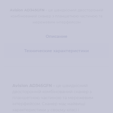
Avision AD345GFN
– це швидкісний двосторонній
комбінований сканер з планшетною частиною та
мережевим інтерфейсом
Описание
Технические характеристики
Avision AD345GFN
– це швидкісний
двосторонній комбінований сканер з
планшетною частиною та мережевим
інтерфейсом. Cканер має найвищі
характеристики у своєму класі і