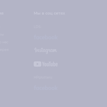
ия
Мы в соц сетях
и
LDS:
ры
о нас
лерея
HPplotters: