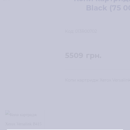
Black (75 0
Код:
013R00702
5509
грн.
Копи картридж Xerox Versalink 