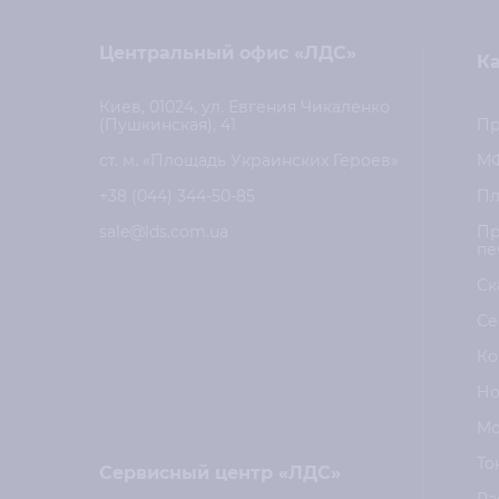
Центральный офис «ЛДС»
Ка
Киев, 01024, ул. Евгения Чикаленко
(Пушкинская), 41
Пр
ст. м. «Площадь Украинских Героев»
М
+38 (044) 344-50-85
Пл
sale@lds.com.ua
Пр
пе
Ск
Се
Ко
Но
Мо
То
Сервисный центр «ЛДС»