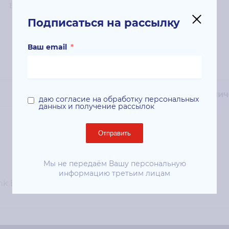
Подписаться на рассылку
Ваш email
*
Технич
даю согласие на обработку персональных
данных и получение рассылок
Отправить
Мы не передаём Вашу персональную
информацию третьим лицам
k B415 Black (75 000 стр) (013R00702)