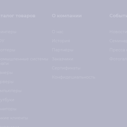
талог товаров
О компании
Событ
интеры
О нас
Новост
ФУ
История
Семина
оттеры
Партнёры
Пресса 
омышленные системы
Заказчики
Фотога
чати
Сертификаты
анеры
Конфидециальность
рверы
мпьютеры
утбуки
ниторы
нкие клиенты