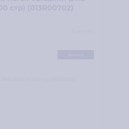
00 стр) (013R00702)
В наличии
Заказать
B415 Black (75 000 стр) (013R00702)