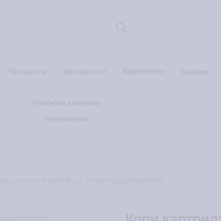
Продукты
Аутсорсинг
ВЕБИНАРЫ
Сервис
Учебные военные
тренажеры
rox Versalink B415 Black (75 000 стр) (013R00702)
Копи картридж