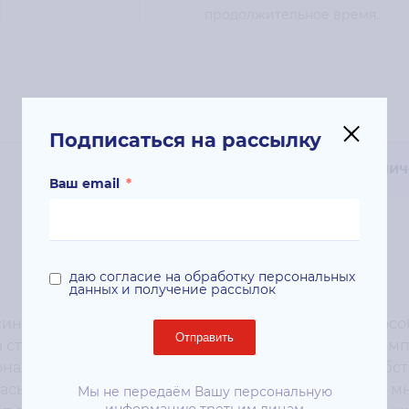
продолжительное время.
Подписаться на рассылку
Технич
Ваш email
*
даю согласие на обработку персональных
данных и получение рассылок
иним тонером от Xerox гарантированно будет спосо
Отправить
за страницей. Сочетая оригинальные технологии ком
нальных результатов быстро и без лишних неудобс
асыщенный черный цвет с высоким контрастом и мн
Мы не передаём Вашу персональную