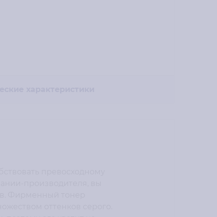
еские характеристики
бствовать превосходному
пании-производителя, вы
тв. Фирменный тонер
ожеством оттенков серого.