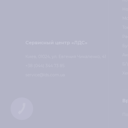
Ко
Но
Мо
То
Ра
Сервисный центр «ЛДС»
Бу
Ак
Киев, 01024, ул. Евгения Чикаленко, 41
Б/
+38 (044) 344 73 85
Xe
service@lds.com.ua
В
КНОПКА
СВЯЗИ
По