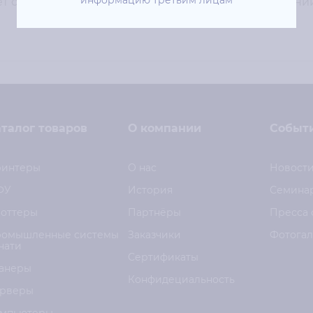
информацию третьим лицам
т около 1500 страниц формата А4 при 5% заполнении,
талог товаров
О компании
Событ
интеры
О нас
Новост
ФУ
История
Семина
оттеры
Партнёры
Пресса 
омышленные системы
Заказчики
Фотога
чати
Сертификаты
анеры
Конфидециальность
рверы