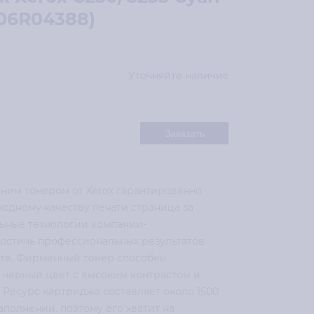
06R04388)
Уточняйте наличие
Заказать
ним тонером от Xerox гарантированно
ходному качеству печати страница за
льные технологии компании-
достичь профессиональных результатов
ств. Фирменный тонер способен
черный цвет с высоким контрастом и
 Ресурс картриджа составляет около 1500
аполнении, поэтому его хватит на