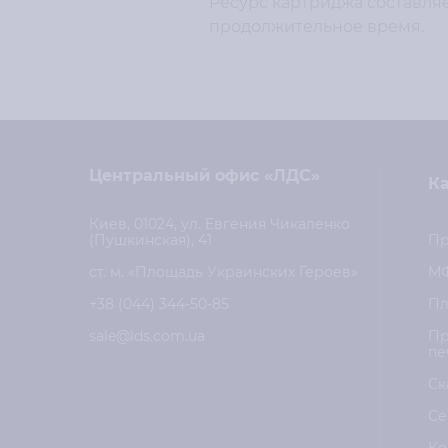
Ресурс картриджа составляе
продолжительное время.
Центральный офис «ЛДС»
Ка
Киев, 01024, ул. Евгения Чикаленко
(Пушкинская), 41
Пр
ст. м. «Площадь Украинских Героев»
М
+38 (044) 344-50-85
Пл
sale@lds.com.ua
Пр
пе
Ск
Се