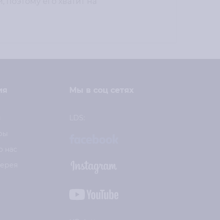
 поэтому его хватит на
ия
Мы в соц сетях
и
LDS:
ры
о нас
лерея