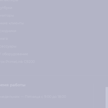
мпьютеры
утбуки
ниторы
нкие клиенты
сходники
мага
сессуары
У оборудование
rox PrimeLink C9200
ремя работы
недельник — Пятница с 9:00 до 18:00