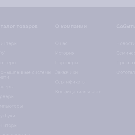
талог товаров
О компании
Событ
интеры
О нас
Новост
ФУ
История
Семина
оттеры
Партнёры
Пресса 
омышленные системы
Заказчики
Фотога
чати
Сертификаты
анеры
Конфидециальность
рверы
мпьютеры
утбуки
ниторы