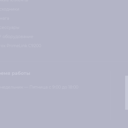
нкие клиенты
сходники
мага
сессуары
У оборудование
rox PrimeLink C9200
ремя работы
недельник — Пятница с 9:00 до 18:00