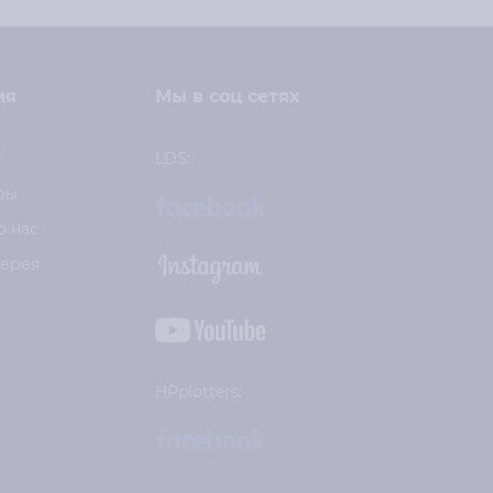
ия
Мы в соц сетях
и
LDS:
ры
о нас
лерея
HPplotters: