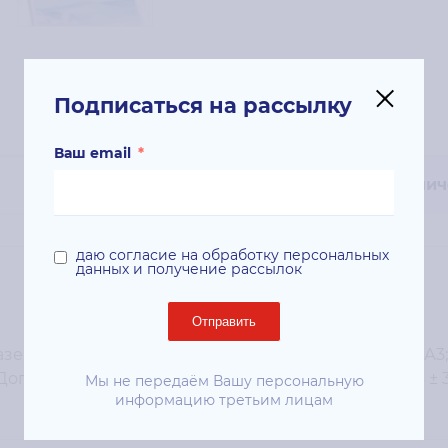
Подписаться на рассылку
Ваш email
*
Технич
даю согласие на обработку персональных
данных и получение рассылок
Отправить
зерных принтеров; Тип: офисная бумага; Формат: А3;
; Дополнительно: непрозрачность 98%; Белизна: 164 ± 
Мы не передаём Вашу персональную
информацию третьим лицам