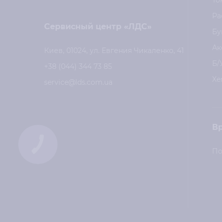
То
Ра
Сервисный центр «ЛДС»
Бу
Ак
Киев, 01024, ул. Евгения Чикаленко, 41
Б/
+38 (044) 344 73 85
Xe
service@lds.com.ua
В
КНОПКА
СВЯЗИ
По