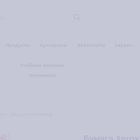
Продукты
Аутсорсинг
ВЕБИНАРЫ
Сервис
Учебные военные
тренажеры
H + (250) A3 (003R94672)
Бумага Xerox