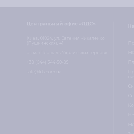
Центральный офис «ЛДС»
Ка
Киев, 01024, ул. Евгения Чикаленко
(Пушкинская), 41
Пр
ст. м. «Площадь Украинских Героев»
М
+38 (044) 344-50-85
Пл
sale@lds.com.ua
Пр
пе
Ск
Се
Ко
Но
Мо